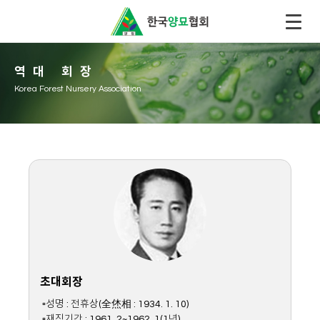
역대 회장
Korea Forest Nursery Association
초대회장
▫성명 : 전휴상(全烋相 : 1934. 1. 10)
▫재직기간 : 1961. 2~1962. 1(1년)