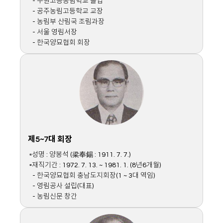
- 수원고등농림학교 졸업
- 공주농림고등학교 교장
- 농림부 산림국 조림과장
- 서울 영림서장
- 한국양묘협회 회장
제5~7대 회장
▫성명 : 양봉석 (梁奉錫 : 1911. 7. 7.)
▫재직기간 : 1972. 7. 13. ~ 1981. 1. (8년6개월)
- 한국양묘협회 충남도지회장(1 ~ 3대 역임)
- 영림공사 설립(대표)
- 농림신문 창간