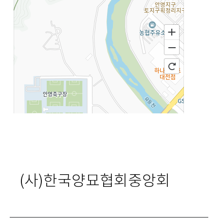
(사)한국양묘협회중앙회